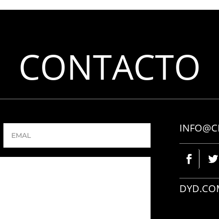
CONTACTO
INFO@C
DYD.CO